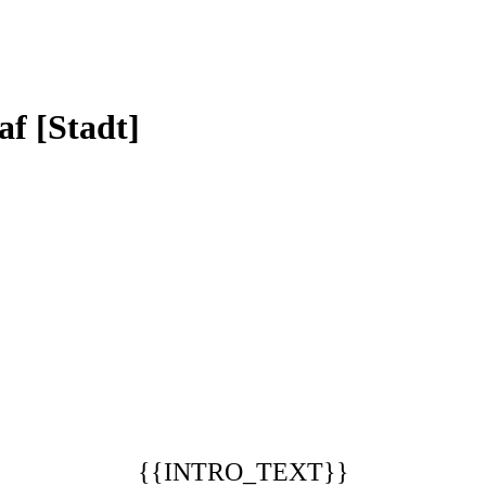
f [Stadt]
{{INTRO_TEXT}}